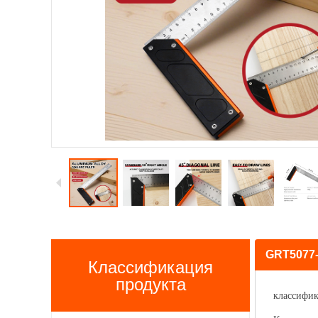
GRT5077-
Классификация
продукта
классифи