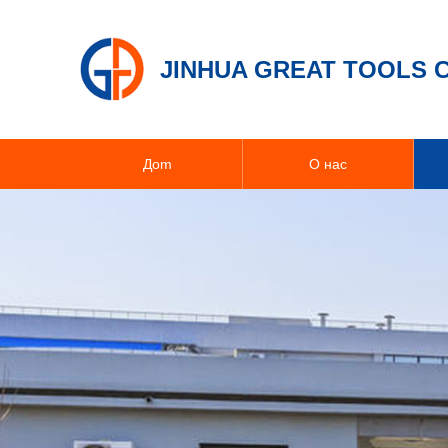
JINHUA GREAT TOOLS C
Дom
О нас