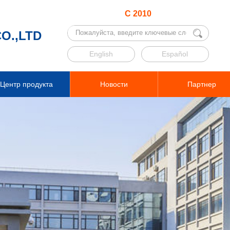
С 2010
O.,LTD
English
Español
Центр продукта
Новости
Партнер